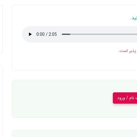
ید.
پذیر است.
 نام / ورود