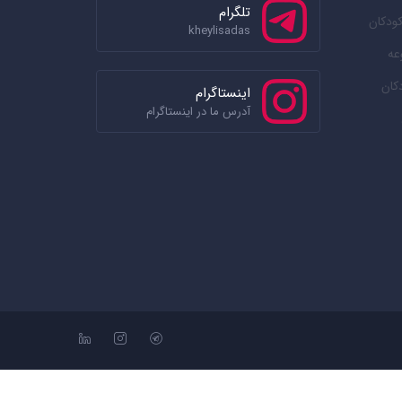
تلگرام
ودکان
kheylisadas
عه
کان
اینستاگرام
آدرس ما در اینستاگرام