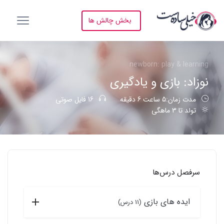
بخش چالش ها
newborn: play & learning
نوزاد: بازی و یادگیری
مدت زمان:5 ساعت 6 دقیقه
16 فایل صوتی
تولد تا 3 ماهگی
سرفصل درس‌ها
ایده های بازی
(11 درس)