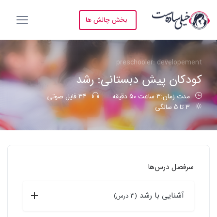
بخش چالش ها
preschooler: developement
کودکان پیش دبستانی: رشد
مدت زمان:3 ساعت 50 دقیقه
34 فایل صوتی
3 تا 5 سالگی
سرفصل درس‌ها
آشنایی با رشد
(3 درس)